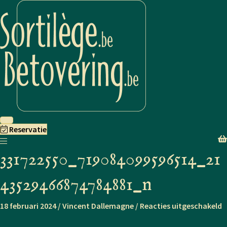
Reservatie
331722550_719084099596514_21
43529466874784881_n
v
18 februari 2024
/
Vincent Dallemagne
/
Reacties uitgeschakeld
3