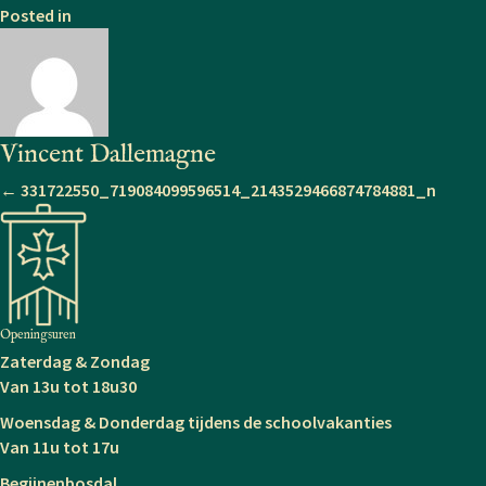
Posted in
Vincent Dallemagne
Posts
← 331722550_719084099596514_2143529466874784881_n
navigation
Openingsuren
Zaterdag & Zondag
Van 13u tot 18u30
Woensdag & Donderdag tijdens de schoolvakanties
Van 11u tot 17u
Begijnenbosdal