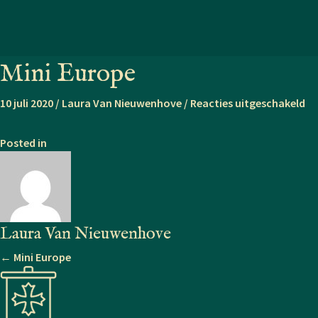
Mini Europe
vo
10 juli 2020
/
Laura Van Nieuwenhove
/
Reacties uitgeschakeld
Mi
Eu
Posted in
Laura Van Nieuwenhove
Posts
← Mini Europe
navigation