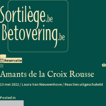
Reservatie
Amants de la Croix Rousse
v
13 mei 2022
/
Laura Van Nieuwenhove
/
Reacties uitgeschakeld
A
d
Posted in
la
C