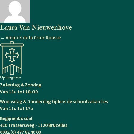
R
Laura Van Nieuwenhove
Posts
← Amants de la Croix Rousse
navigation
Openingsuren
Zaterdag & Zondag
Van 13u tot 18u30
Woensdag & Donderdag tijdens de schoolvakanties
Van 11u tot 17u
Begijnenbosdal
420 Trassersweg - 1120 Bruxelles
0032 (0) 477 62 40 00