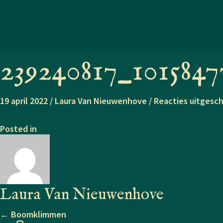
239240817_1015847
19 april 2022
/
Laura Van Nieuwenhove
/
Reacties uitgesc
Posted in
Laura Van Nieuwenhove
← Boomklimmen
Posts