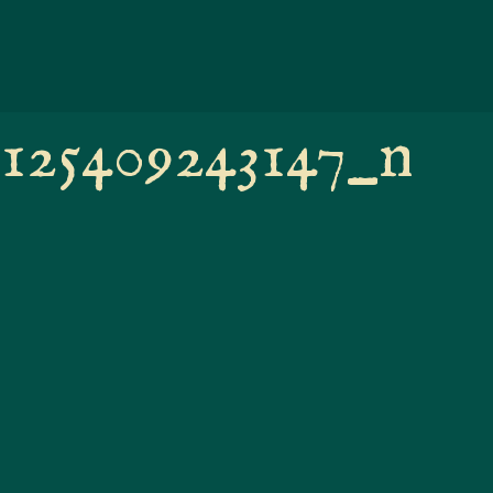
5125409243147_n
147_n