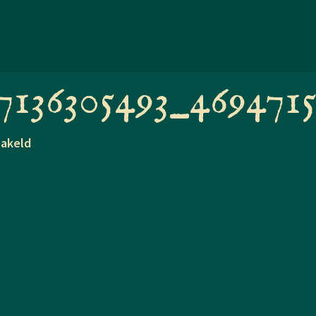
7136305493_469471
voor
hakeld
239240817_10158477136305493_4694715125409243